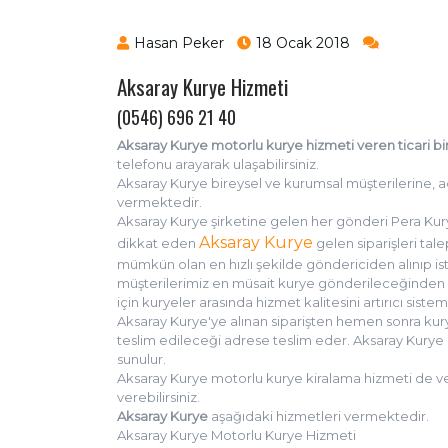
Hasan Peker
18 Ocak 2018
Aksaray Kurye Hizmeti
(0546) 696 21 40
Aksaray Kurye motorlu kurye hizmeti veren ticari bir
telefonu arayarak ulaşabilirsiniz.
Aksaray Kurye bireysel ve kurumsal müşterilerine, aci
vermektedir.
Aksaray Kurye şirketine gelen her gönderi Pera Kury
Aksaray Kurye
dikkat eden
gelen siparişleri tal
mümkün olan en hızlı şekilde göndericiden alınıp is
müşterilerimiz en müsait kurye gönderileceğinden e
için kuryeler arasında hizmet kalitesini artırıcı siste
Aksaray Kurye'ye alınan siparişten hemen sonra kurye
teslim edileceği adrese teslim eder. Aksaray Kurye ar
sunulur.
Aksaray Kurye motorlu kurye kiralama hizmeti de ve
verebilirsiniz.
Aksaray Kurye
aşağıdaki hizmetleri vermektedir.
Aksaray Kurye Motorlu Kurye Hizmeti