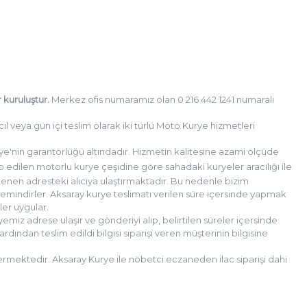
 kuruluştur.
Merkez ofis numaramız olan 0 216 442 1241 numaralı
l veya gün içi teslim olarak iki türlü Moto Kurye hizmetleri
e'nin garantörlüğü altındadır. Hizmetin kalitesine azami ölçüde
ep edilen motorlu kurye çeşidine göre sahadaki kuryeler aracılığı ile
tenen adresteki alıcıya ulaştırmaktadır. Bu nedenle bizim
mindirler. Aksaray kurye teslimatı verilen süre içersinde yapmak
mler uygular.
miz adrese ulaşır ve gönderiyi alıp, belirtilen süreler içersinde
dından teslim edildi bilgisi siparişi veren müşterinin bilgisine
rmektedir. Aksaray Kurye ile nöbetci eczaneden ilac siparişi dahi