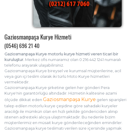
Gaziosmanpaşa Kurye Hizmeti
(0546) 696 21 40
Gaziosmanpaşa Kurye motorlu kurye hizmeti veren ticari bir
kuruluştur.
Merkez ofis numaramız olan 0 216 442 1241 numaralı
telefonu arayarak ulaşabilirsiniz.
Gaziosmanpaşa Kurye bireysel ve kurumsal müşterilerine, acil
veya gün içi teslim olarak iki türlü Moto Kurye hizmetleri
vermektedir.
Gaziosmanpaşa Kurye şirketine gelen her gönderi Pera
Kurye'nin garantörlüğü altındadır. Hizmetin kalitesine azami
Gaziosmanpaşa Kurye
ölçüde dikkat eden
gelen siparişleri
talep edilen motorlu kurye çeşidine göre sahadaki kuryeler
aracılığı ile mümkün olan en hızlı şekilde göndericiden alınıp
istenen adresteki alıcıya ulaştırmaktadır. Bu nedenle bizim
müşterilerimiz en müsait kurye gönderileceğinden emindirler.
Gaziosmanpaşa kurye teslimatı verilen süre içersinde yapmak